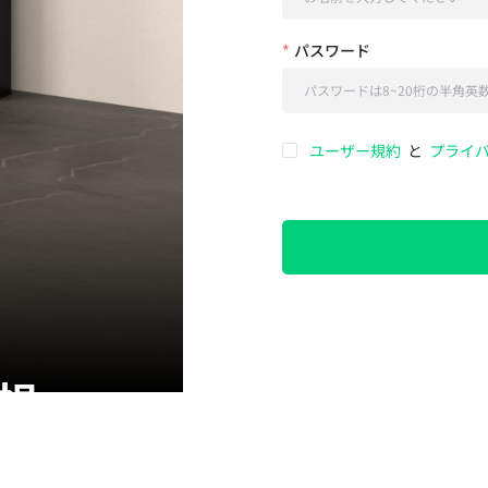
パスワード
ユーザー規約
と
プライ
視・